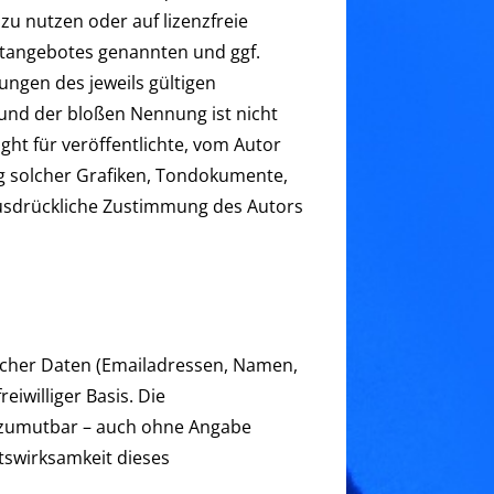
zu nutzen oder auf lizenzfreie
etangebotes genannten und ggf.
ngen des jeweils gültigen
rund der bloßen Nennung ist nicht
ght für veröffentlichte, vom Autor
ung solcher Grafiken, Tondokumente,
ausdrückliche Zustimmung des Autors
licher Daten (Emailadressen, Namen,
eiwilliger Basis. Die
d zumutbar – auch ohne Angabe
tswirksamkeit dieses